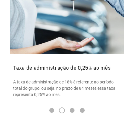
Diversos contemplados por assembleia
O Consórcio Nacional Chevrolet contempla em média 5
cotas por assembleia e é possível ofertar um lance até um
dia antes da data da assembleia.
3
1
2
4