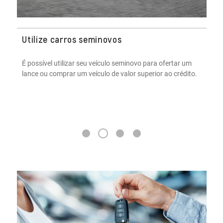
Prazos mais flexíveis
O consórcio oferece prazos mais flexíveis e pode ser uma
estratégia financeira contra os juros altos praticados pelo
mercado.
3
1
2
4