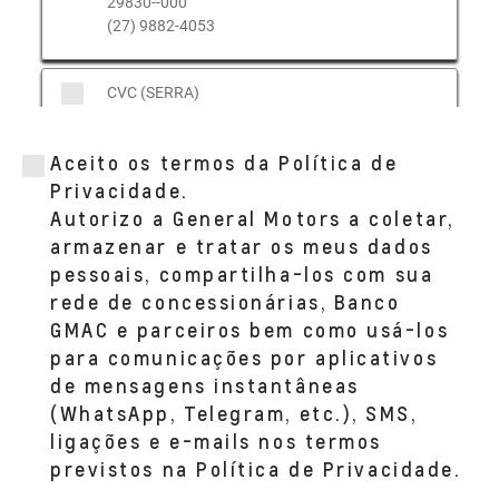
29830--000
(27) 9882-4053
CVC (SERRA)
RODOVIA GOVERNADOR MARIO COVAS,
S/N - KM 263 - SALA 01
Aceito os termos da Política de
BAIRRO: TAQUARA I SERRA, ES 29167--750
(27) 3298-9000
Privacidade.
Autorizo a General Motors a coletar,
armazenar e tratar os meus dados
CVC (GUARAPARI)
pessoais, compartilha-los com sua
AVENIDA GOVERNADOR JONES DOS
rede de concessionárias, Banco
SANTOS NEVES, 1.555 - SALA 01
BAIRRO: MUQUICABA GUARAPARI, ES
GMAC e parceiros bem como usá-los
29215--002
para comunicações por aplicativos
(27) 9882-4053
de mensagens instantâneas
(WhatsApp, Telegram, etc.), SMS,
CVC (CACHOEIRO)
ligações e e-mails nos termos
AVENIDA RAUL NASSAR, 202 - SALA 01
previstos na Política de Privacidade.
BAIRRO: WALDIR FURTADO AMORIM