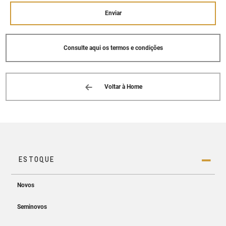
CACHOEIRO DE ITAPEMIRIM, ES 29313-
-825
Enviar
(28) 3526-2666
Consulte aqui os termos e condições
CVC (GUACUI)
RODOVIA BR 482, 3.391 - SALA 01
BAIRRO: CENTRO GUACUI, ES 29560--000
(28) 3553-6222
Voltar à Home
CVC (VITORIA)
RUA JOAQUIM LEOPOLDINO LOPES, 142 -
SALA 01
BAIRRO: HORTO VITORIA, ES 29045--157
(27) 3232-6000